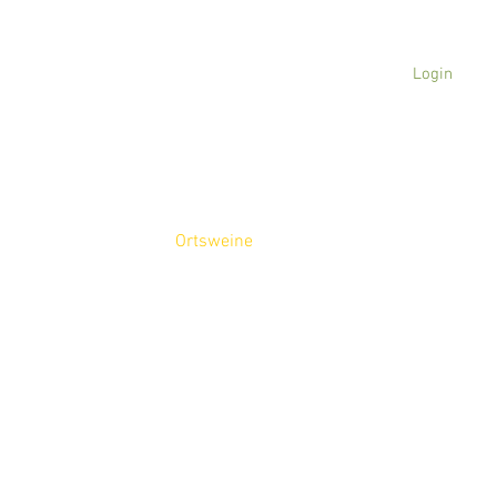
Login
AKTUELLES
WEINGUT
WEINE
TASTING
EY
weine
Ortsweine
Lagenweine
S