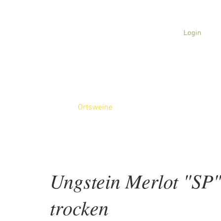
Login
AKTUELLES
WEINGUT
WEINE
TASTING
EY
weine
Ortsweine
Lagenweine
S
Ungstein Merlot "SP
trocken