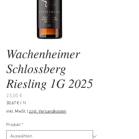
Wachenheimer
Schlossberg
Riesling 1G 2025
Preis
23,00 €
30,67 €
/
1l
30,67 €
inkl. MwSt.
|
zzgl. Versandkosten
pro
1
Produkt
*
Liter