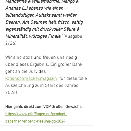
Mandarine & Williamsbirne, Mango & 
Ananas (…) ebenso wie einen 
blütenduftigen Auftakt samt weißer 
Beeren. Am Gaumen hell, frisch, saftig, 
eigenständig mit druckvoller Säure & 
Mineralität, würziges Finale."
 (Ausgabe 
2/26)
Wir sind stolz und freuen uns riesig 
über dieses Ergebnis. Ein großer Dank 
geht an die Jury des 
@feinschmecker.magazin
  für diese tolle 
Auszeichnung zum Start des Jahres 
2026!
Hier gehts direkt zum VDP Großen Gewächs: 
https://www.pfeffingen.de/product-
page/herrenberg-riesling-gg-2024