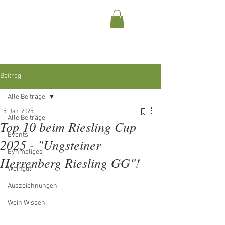
Beitrag
Alle Beiträge
15. Jan. 2025
Alle Beiträge
Top 10 beim Riesling Cup
Events
2025 - "Ungsteiner
Eynmaliges
Herrenberg Riesling GG"!
Weingut
Auszeichnungen
Wein Wissen