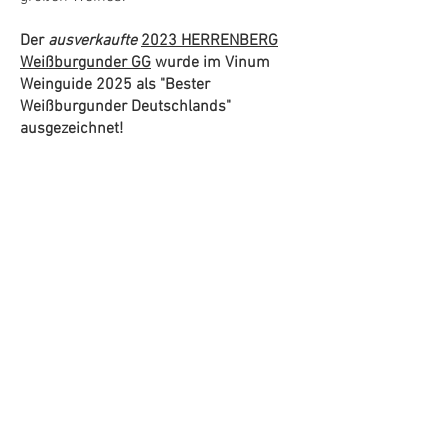
​Der
ausverkaufte
2023 HERRENBERG
Weißburgunder GG
wurde im Vinum
Weinguide 2025 als "Bester
Weißburgunder Deutschlands"
ausgezeichnet!
Trinktemperatur: 10-12
°C
DOWNLOAD
Aktuelle Expertise als
PDF herunterladen.
*„Großes Gewächs" gemäß gutseigener
Klassifikation