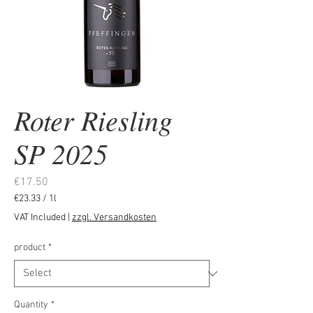
Roter Riesling
SP 2025
Price
€17.50
€23.33
/
1l
€23.33
VAT Included
|
zzgl. Versandkosten
per
1
product
*
Liter
Quantity
*