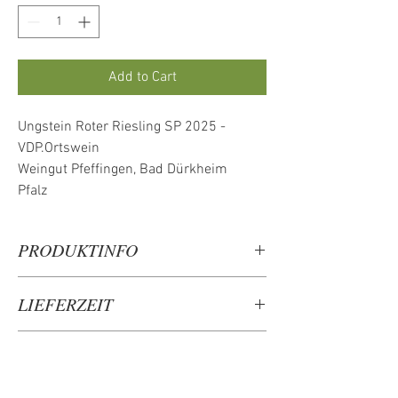
Add to Cart
Ungstein Roter Riesling SP 2025 -
VDP.Ortswein
Weingut Pfeffingen, Bad Dürkheim
Pfalz
PRODUKTINFO
Aus der Urform des Rieslings ausgebauter
LIEFERZEIT
Weißwein, der mit aussergewöhnlicher
Aromatik und Frische begeistert. Eine echte
3-5 Werktage
Seltenheit!
Nährwerte & Zutaten,
Jahrgang 2025
Verpackungserzeuger
Rebsorte Roter Riesling