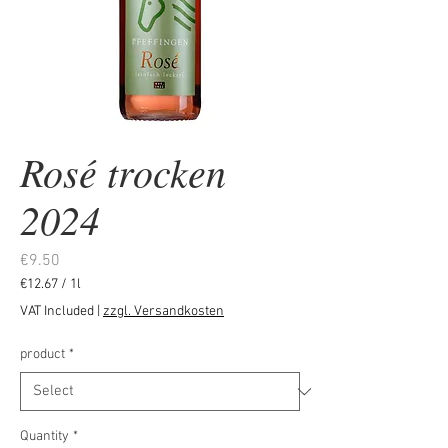
Rosé trocken
2024
Price
€9.50
€12.67
/
1l
€12.67
VAT Included
|
zzgl. Versandkosten
per
1
product
*
Liter
Quantity
*