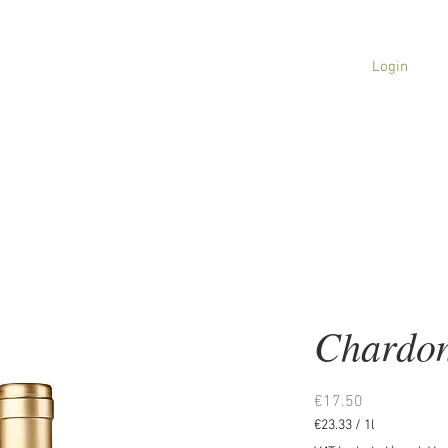
Login
NEWS
WINERY
WINE
TASTI
Chardon
Price
€17.50
€23.33
/
1l
€23.33